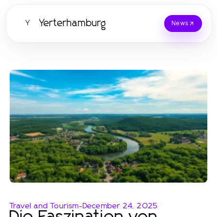
Yerterhamburg
Y
News
Travel and Tourism
-
December 24, 2025