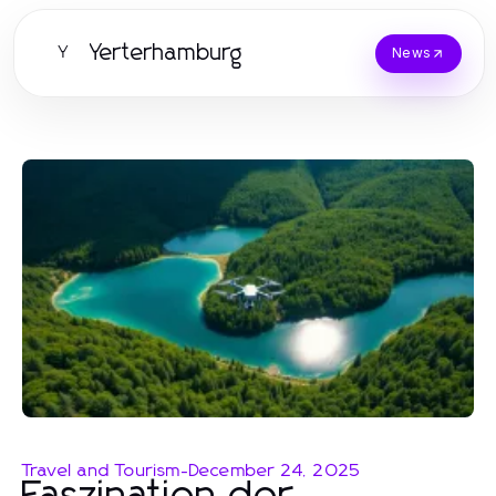
Yerterhamburg
Y
News
Travel and Tourism
-
December 24, 2025