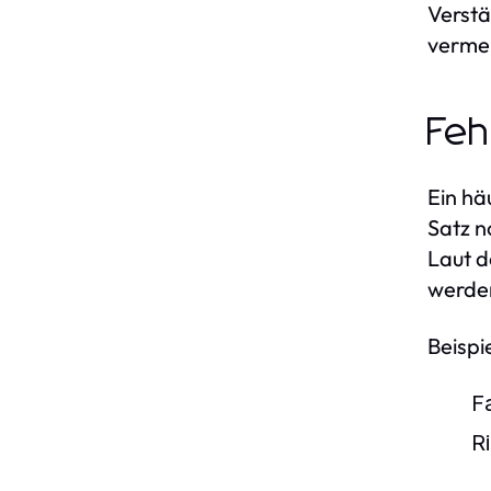
Verstä
verme
Feh
Ein hä
Satz n
Laut 
werden
Beispi
F
R