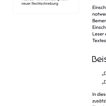
neuer Rechtschreibung
Einsch
notwen
Bemerk
Einsc
Leser 
Textes
Bei
„
„
In die
zusätz