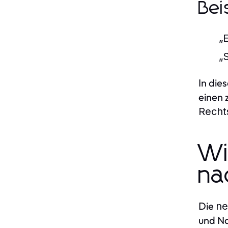
Bei
„
„
In die
einen 
Recht
Wi
na
Die
ne
und Na