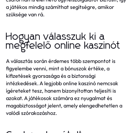
a játékos mindig számíthat segítségre, amikor
szüksége van rá.
Hogyan válasszuk ki a
megfelelő online kaszinót
A választás során érdemes több szempontot is
figyelembe venni, mint a bónuszok értéke, a
kifizetések gyorsasága és a biztonsági
intézkedések. A legjobb online kaszinó nemcsak
ígéreteket tesz, hanem bizonyítottan teljesíti is
azokat. A játékosok számára ez nyugalmat és
magabiztosságot jelent, amely elengedhetetlen a
valódi szórakozáshoz.