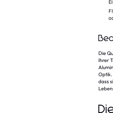
E
Fl
o
Bed
Die Qu
Ihrer 
Alumin
Optik.
dass s
Lebens
Di