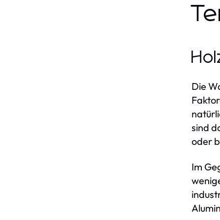
Te
Hol
Die Wa
Faktor
natürl
sind d
oder 
Im Geg
wenige
indust
Alumin