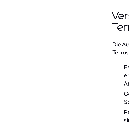
Ver
Ter
Die Au
Terras
F
e
A
G
S
P
s