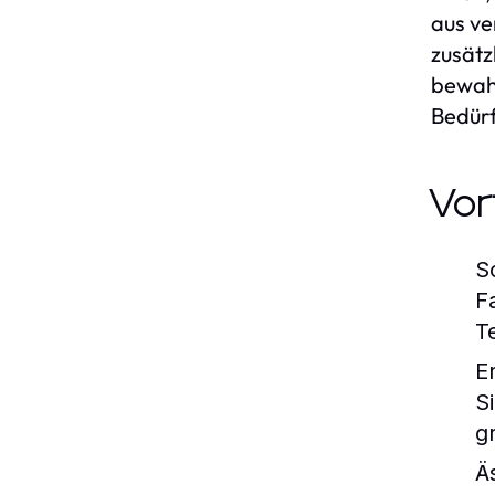
aus ve
zusätz
bewahr
Bedürf
Vor
S
F
T
E
S
g
Ä