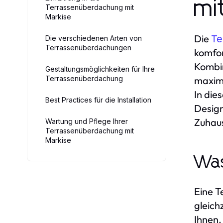
mi
Terrassenüberdachung mit
Markise
Die
Te
Die verschiedenen Arten von
Terrassenüberdachungen
komfor
Kombin
Gestaltungsmöglichkeiten für Ihre
Terrassenüberdachung
maximi
In die
Best Practices für die Installation
Design
Zuhaus
Wartung und Pflege Ihrer
Terrassenüberdachung mit
Markise
Was
Eine T
gleich
Ihnen,