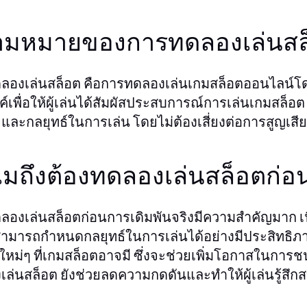
ามหมายของการทดลองเล่นสล
องเล่นสล็อต คือการทดลองเล่นเกมสล็อตออนไลน์โดยที่ผู
์เพื่อให้ผู้เล่นได้สัมผัสประสบการณ์การเล่นเกมสล็อต เ
์ และกลยุทธ์ในการเล่น โดยไม่ต้องเสี่ยงต่อการสูญเสีย
มถึงต้องทดลองเล่นสล็อตก่อน
องเล่นสล็อตก่อนการเดิมพันจริงมีความสำคัญมาก เนื่อง
สามารถกำหนดกลยุทธ์ในการเล่นได้อย่างมีประสิทธิภา
์ใหม่ๆ ที่เกมสล็อตอาจมี ซึ่งจะช่วยเพิ่มโอกาสในการชนะ
ยังช่วยลดความกดดันและทำให้ผู้เล่นรู้สึก
เล่นสล็อต