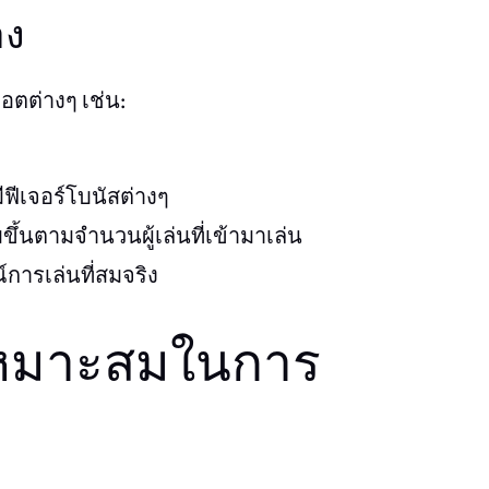
อง
ตต่างๆ เช่น:
มีฟีเจอร์โบนัสต่างๆ
ขึ้นตามจำนวนผู้เล่นที่เข้ามาเล่น
์การเล่นที่สมจริง
่เหมาะสมในการ