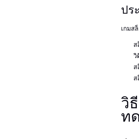
ประ
เกมสล
สล
วิ
สล
สล
วิ
ทด