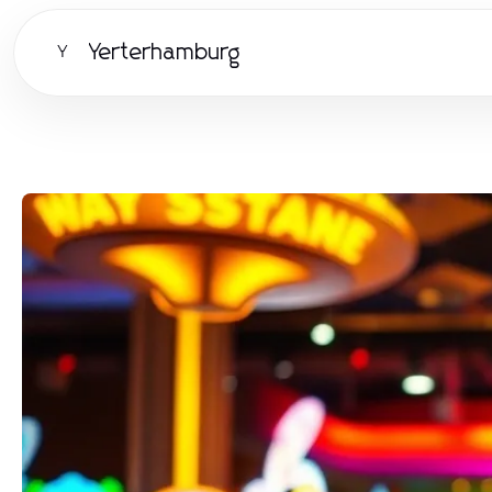
Yerterhamburg
Y