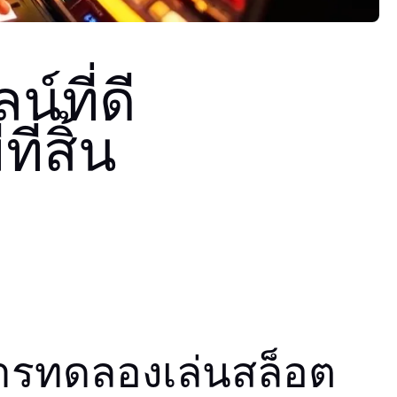
์ที่ดี
ี่สิ้น
การทดลองเล่นสล็อต