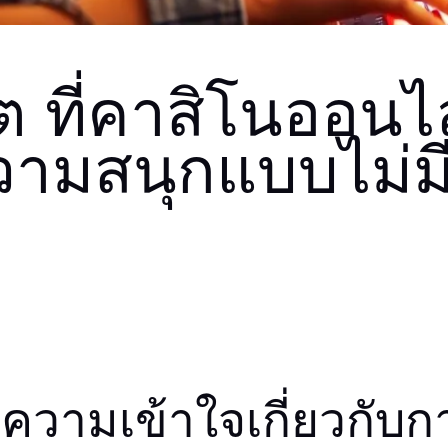
 ที่คาสิโนออนไลน
ความสนุกแบบไม่มีท
ความเข้าใจเกี่ยวกับ