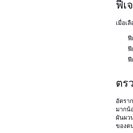
ฟีเ
เมื่อเ
ฟ
ฟ
ฟี
ตรว
อัตราก
มากน้อ
ผันผวน
ของตน