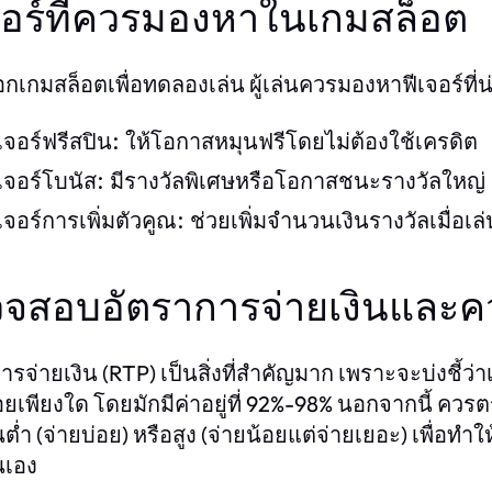
จอร์ที่ควรมองหาในเกมสล็อต
ลือกเกมสล็อตเพื่อทดลองเล่น ผู้เล่นควรมองหาฟีเจอร์ที่
ีเจอร์ฟรีสปิน: ให้โอกาสหมุนฟรีโดยไม่ต้องใช้เครดิต
ีเจอร์โบนัส: มีรางวัลพิเศษหรือโอกาสชนะรางวัลใหญ่
เจอร์การเพิ่มตัวคูณ: ช่วยเพิ่มจำนวนเงินรางวัลเมื่อเ
จสอบอัตราการจ่ายเงินและคว
ารจ่ายเงิน (RTP) เป็นสิ่งที่สำคัญมาก เพราะจะบ่งชี้ว่า
ยเพียงใด โดยมักมีค่าอยู่ที่ 92%-98% นอกจากนี้ ควร
ต่ำ (จ่ายบ่อย) หรือสูง (จ่ายน้อยแต่จ่ายเยอะ) เพื่อทำ
เอง