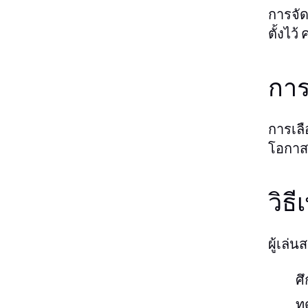
การจั
ตั้งไว
การ
การเลื
โอกาส
วิธ
ผู้เล
ศ
ท