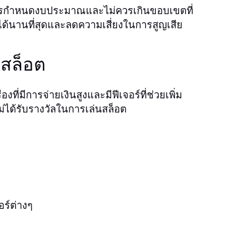
ควรกำหนดงบประมาณและไม่ควรเกินขอบเขตที่
นได้นานที่สุดและลดความเสี่ยงในการสูญเสีย
งสล็อต
ี่มีการจ่ายเงินสูงและมีฟีเจอร์ที่ช่วยเพิ่ม
ได้รับรางวัลในการเล่นสล็อต
ร์ต่างๆ