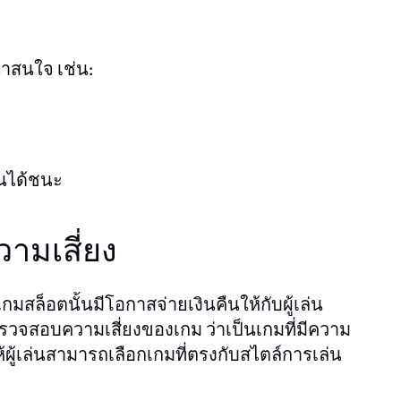
น่าสนใจ เช่น:
ล่นได้ชนะ
ามเสี่ยง
เกมสล็อตนั้นมีโอกาสจ่ายเงินคืนให้กับผู้เล่น
ตรวจสอบความเสี่ยงของเกม ว่าเป็นเกมที่มีความ
ให้ผู้เล่นสามารถเลือกเกมที่ตรงกับสไตล์การเล่น