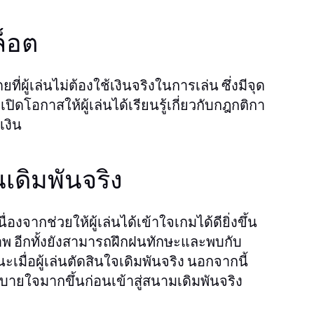
็อต
้เล่นไม่ต้องใช้เงินจริงในการเล่น ซึ่งมีจุด
ปิดโอกาสให้ผู้เล่นได้เรียนรู้เกี่ยวกับกฎกติกา
เงิน
เดิมพันจริง
จากช่วยให้ผู้เล่นได้เข้าใจเกมได้ดียิ่งขึ้น
พ อีกทั้งยังสามารถฝึกฝนทักษะและพบกับ
เมื่อผู้เล่นตัดสินใจเดิมพันจริง นอกจากนี้
สบายใจมากขึ้นก่อนเข้าสู่สนามเดิมพันจริง