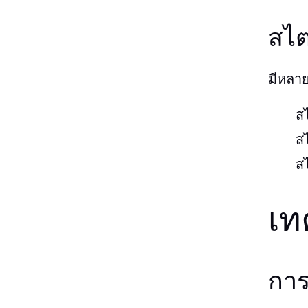
สไต
มีหลาย
ส
ส
สไ
เท
การ