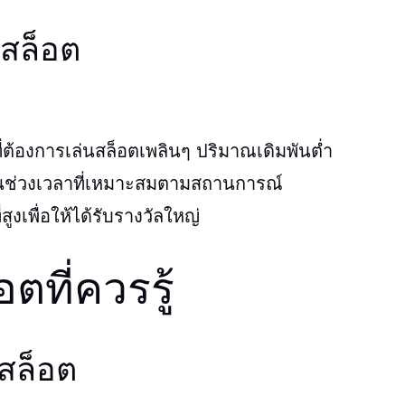
มสล็อต
ี่ต้องการเล่นสล็อตเพลินๆ ปริมาณเดิมพันต่ำ
นในช่วงเวลาที่เหมาะสมตามสถานการณ์
ูงเพื่อให้ได้รับรางวัลใหญ่
ที่ควรรู้
สล็อต