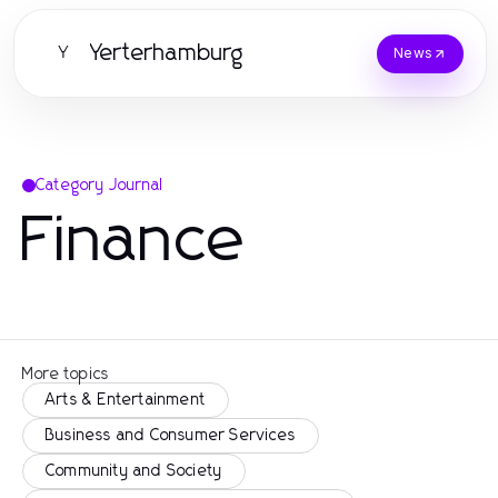
Yerterhamburg
Y
News
Category Journal
Finance
More topics
Arts & Entertainment
Business and Consumer Services
Community and Society