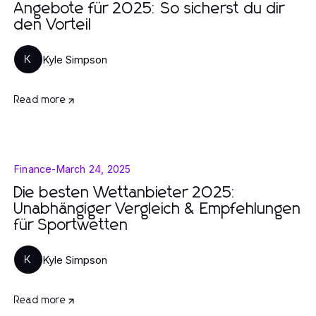
Angebote für 2025: So sicherst du dir
den Vorteil
Kyle Simpson
K
Read more
Finance
-
March 24, 2025
Die besten Wettanbieter 2025:
Unabhängiger Vergleich & Empfehlungen
für Sportwetten
Kyle Simpson
K
Read more