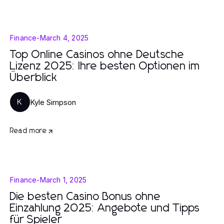
Finance
-
March 4, 2025
Top Online Casinos ohne Deutsche
Lizenz 2025: Ihre besten Optionen im
Überblick
Kyle Simpson
K
Read more
Finance
-
March 1, 2025
Die besten Casino Bonus ohne
Einzahlung 2025: Angebote und Tipps
für Spieler