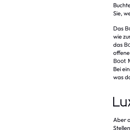
Buchte
Sie, w
Das
B
wie zu
das
B
offene
Boot 
Bei ei
was d
Lu
Aber a
Stelle