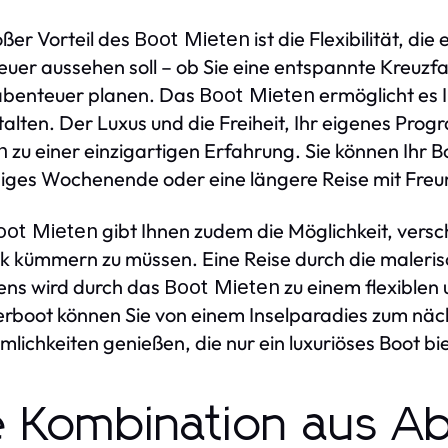
oßer Vorteil des
ist die Flexibilität, di
Boot Mieten
uer aussehen soll – ob Sie eine entspannte Kreuzf
abenteuer planen. Das
ermöglicht es 
Boot Mieten
talten. Der Luxus und die Freiheit, Ihr eigenes P
zu einer einzigartigen Erfahrung. Sie können Ihr B
n
higes Wochenende oder eine längere Reise mit Freu
gibt Ihnen zudem die Möglichkeit, vers
oot Mieten
ik kümmern zu müssen. Eine Reise durch die maleris
ens wird durch das
zu einem flexiblen 
Boot Mieten
rboot können Sie von einem Inselparadies zum näc
lichkeiten genießen, die nur ein luxuriöses Boot bi
e Kombination aus A