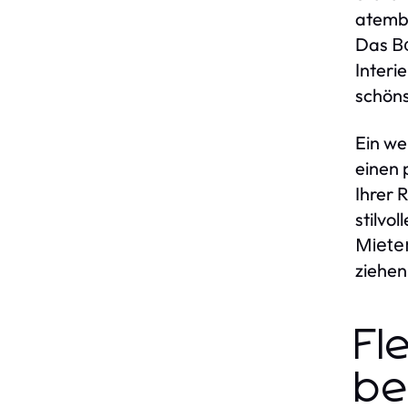
atembe
Das
B
Interi
schön
Ein we
einen 
Ihrer 
stilvo
Miete
ziehen
Fl
b