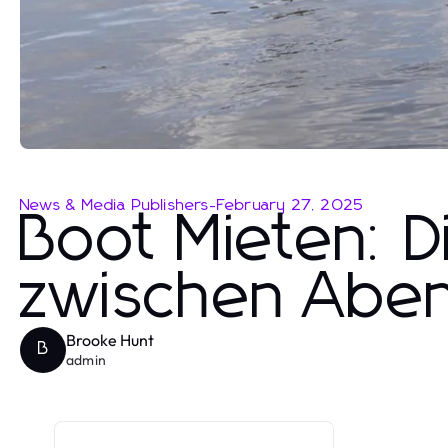
News & Media Publishers
-
February 27, 2025
Boot Mieten: D
zwischen Aben
Brooke Hunt
B
admin