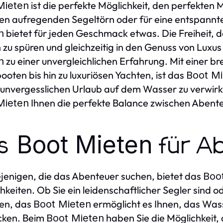
ist die perfekte Möglichkeit, den perfekten
Mieten
nen aufregenden Segeltörn oder für eine entspannt
bietet für jeden Geschmack etwas. Die Freiheit, 
n
 zu spüren und gleichzeitig in den Genuss von Lux
zu einer unvergleichlichen Erfahrung. Mit einer b
n
ooten bis hin zu luxuriösen Yachten, ist das
Boot Mi
unvergesslichen Urlaub auf dem Wasser zu verwirkli
Ihnen die perfekte Balance zwischen Abente
Mieten
Boot Mieten
as
für A
ejenigen, die das Abenteuer suchen, bietet das
Boo
hkeiten. Ob Sie ein leidenschaftlicher Segler sind
en, das
ermöglicht es Ihnen, das Was
Boot Mieten
cken. Beim
haben Sie die Möglichkeit,
Boot Mieten