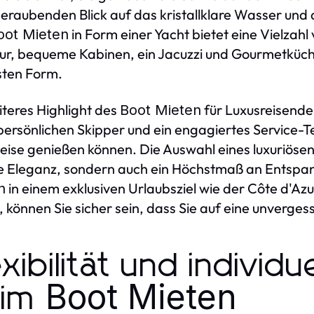
raubenden Blick auf das kristallklare Wasser und d
in Form einer Yacht bietet eine Vielzahl
oot Mieten
eur, bequeme Kabinen, ein Jacuzzi und Gourmetküche
sten Form.
iteres Highlight des
für Luxusreisende 
Boot Mieten
persönlichen Skipper und ein engagiertes Service-T
Reise genießen können. Die Auswahl eines luxuriöse
lle Eleganz, sondern auch ein Höchstmaß an Entsp
in einem exklusiven Urlaubsziel wie der Côte d'Az
n
, können Sie sicher sein, dass Sie auf eine unverges
exibilität und individu
Boot Mieten
eim