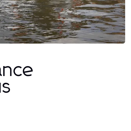
ance
us