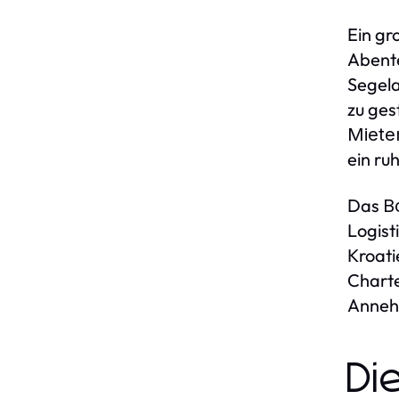
Ein gr
Abente
Segel
zu ges
Miete
ein ru
Das
B
Logist
Kroati
Charte
Annehm
Di