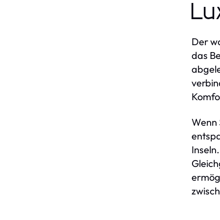
Lu
Der w
das Be
abgele
verbi
Komfor
Wenn S
entspa
Inseln
Gleich
ermögl
zwisch