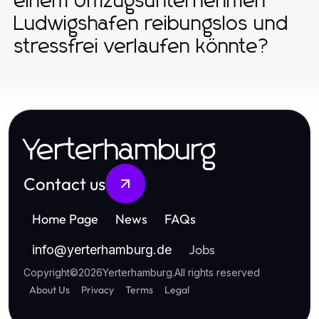
einem Umzugsunternehmen
Ludwigshafen reibungslos und
stressfrei verlaufen könnte?
Yerterhamburg
Contact us
Home Page
News
FAQs
Jobs
info
@
yerterhamburg.de
Copyright
©
2026
Yerterhamburg
.
All rights reserved
About Us
Privacy
Terms
Legal