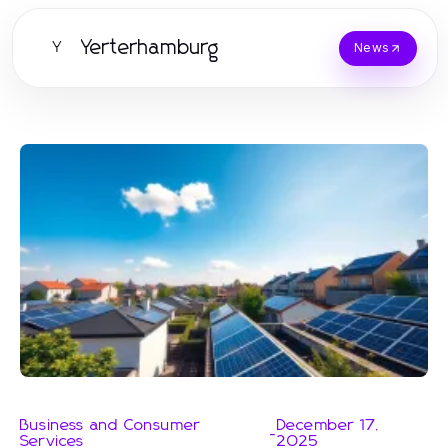
Yerterhamburg
Y
News
Business and Consumer
December 17,
-
Services
2025