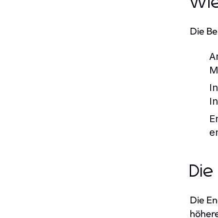
Wie
Die Be
A
M
I
I
E
e
Die
Die En
höhere