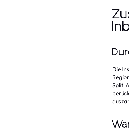
Zu
In
Dur
Die In
Region
Split-
berück
auszah
War