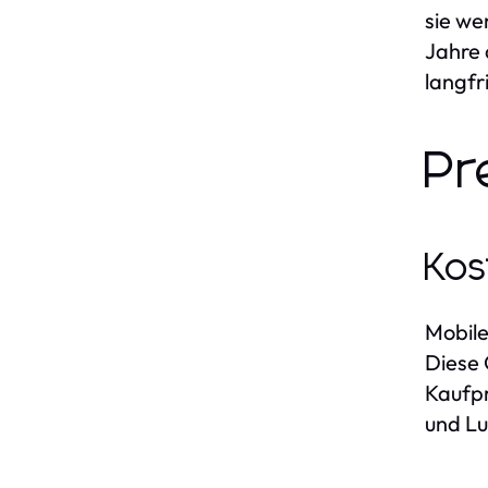
sie we
Jahre 
langfr
Pr
Kos
Mobile
Diese 
Kaufpr
und Lu