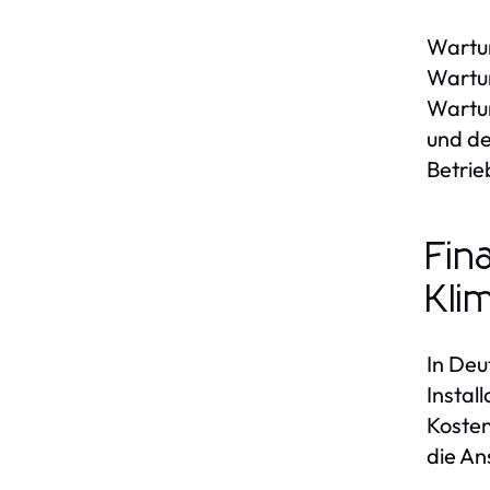
Wartun
Wartun
Wartun
und d
Betrie
Fin
Kli
In Deu
Instal
Kosten
die An