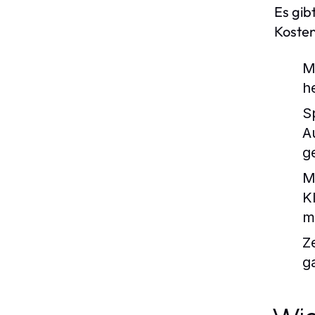
Es gib
Kosten
M
h
S
A
g
M
K
m
Z
g