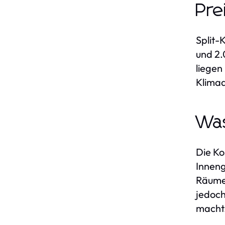
Pre
Split-
und 2.
liegen
Klimaa
Was
Die Ko
Inneng
Räume 
jedoch
macht