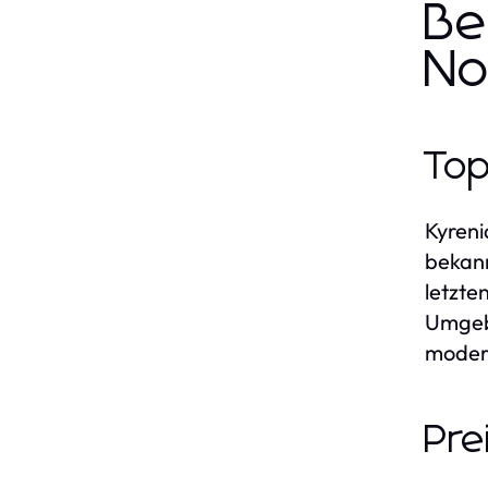
Be
No
Top
Kyreni
bekann
letzte
Umgebu
modern
Pre