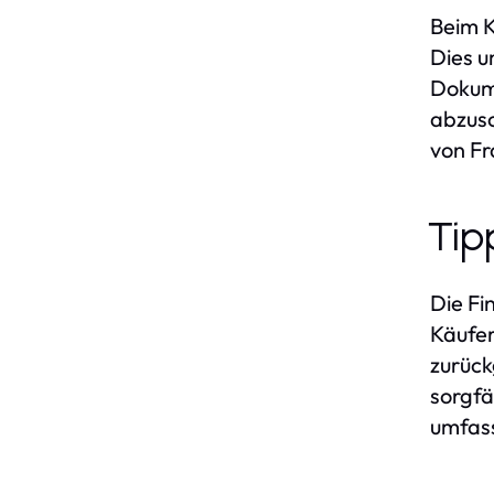
Beim K
Dies u
Dokume
abzusc
von Fr
Tip
Die Fi
Käufer
zurück
sorgfä
umfass