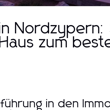
 in Nordzypern:
n Haus zum best
nführung in den Immo