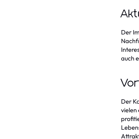
Akt
Der Im
Nachf
Intere
auch e
Vor
Der Ka
vielen
profit
Lebens
Attrak