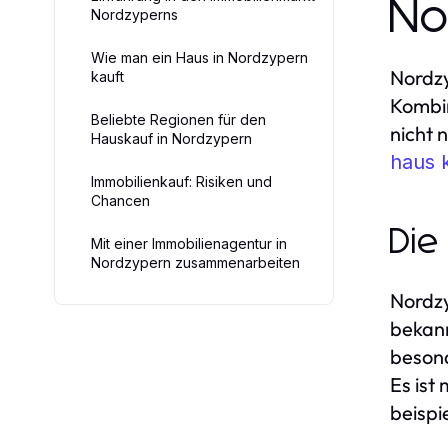
No
Nordzyperns
Wie man ein Haus in Nordzypern
Nordzy
kauft
Kombin
Beliebte Regionen für den
nicht 
Hauskauf in Nordzypern
haus 
Immobilienkauf: Risiken und
Chancen
Die
Mit einer Immobilienagentur in
Nordzypern zusammenarbeiten
Nordzy
bekann
besond
Es ist
beispi