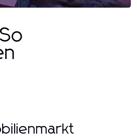
 So
en
bilienmarkt