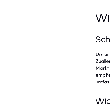
Wi
Sch
Um erf
Zualle
Markt 
empfie
umfass
Wic