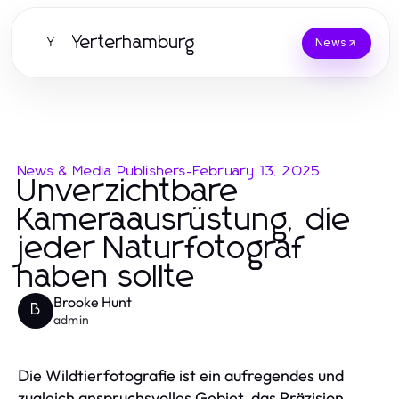
Yerterhamburg
Y
News
News & Media Publishers
-
February 13, 2025
Unverzichtbare
Kameraausrüstung, die
jeder Naturfotograf
haben sollte
Brooke Hunt
B
admin
Die Wildtierfotografie ist ein aufregendes und
zugleich anspruchsvolles Gebiet, das Präzision,