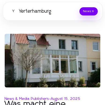
Yerterhamburg
Y
News
News & Media Publishers
-
August 15, 2025
Was macht eine