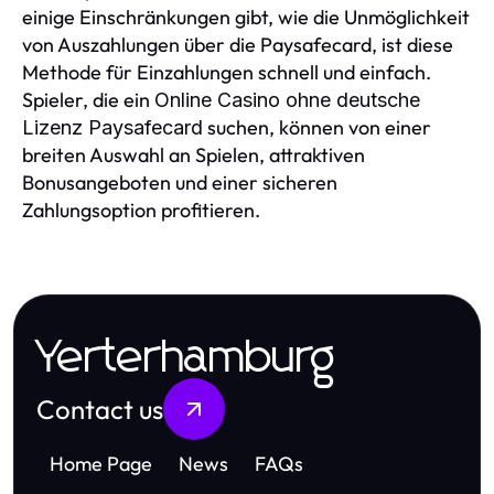
einige Einschränkungen gibt, wie die Unmöglichkeit
von Auszahlungen über die Paysafecard, ist diese
Methode für Einzahlungen schnell und einfach.
Spieler, die ein
Online Casino ohne deutsche
suchen, können von einer
Lizenz Paysafecard
breiten Auswahl an Spielen, attraktiven
Bonusangeboten und einer sicheren
Zahlungsoption profitieren.
Yerterhamburg
Contact us
Home Page
News
FAQs