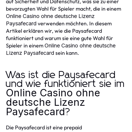
auf Sicherheit und Datenschutz, was sie zu einer
bevorzugten Wahl für Spieler macht, die in einem
Online Casino ohne deutsche Lizenz
verwenden möchten. In diesem
Paysafecard
Artikel erklären wir, wie die Paysafecard
funktioniert und warum sie eine gute Wahl für
Spieler in einem
Online Casino ohne deutsche
sein kann.
Lizenz Paysafecard
Was ist die Paysafecard
und wie funktioniert sie im
Online Casino ohne
deutsche Lizenz
Paysafecard
?
Die Paysafecard ist eine prepaid