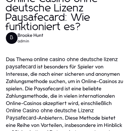
deutsche Lizenz
Paysafecard: Wie
funktioniert es?
Brooke Hunt
B
admin
Das Thema
online casino ohne deutsche lizenz
ist besonders für Spieler von
paysafecard
Interesse, die nach einer sicheren und anonymen
Zahlungsmethode suchen, um in Online-Casinos zu
spielen. Die Paysafecard ist eine beliebte
Zahlungsmethode, die in vielen internationalen
Online-Casinos akzeptiert wird, einschließlich
Online Casino ohne deutsche Lizenz
-Anbietern. Diese Methode bietet
Paysafecard
eine Reihe von Vorteilen, insbesondere im Hinblick