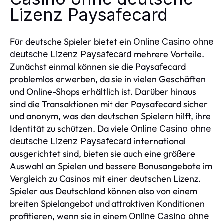
Lizenz Paysafecard
Für deutsche Spieler bietet ein
Online Casino ohne
mehrere Vorteile.
deutsche Lizenz Paysafecard
Zunächst einmal können sie die Paysafecard
problemlos erwerben, da sie in vielen Geschäften
und Online-Shops erhältlich ist. Darüber hinaus
sind die Transaktionen mit der Paysafecard sicher
und anonym, was den deutschen Spielern hilft, ihre
Identität zu schützen. Da viele
Online Casino ohne
international
deutsche Lizenz Paysafecard
ausgerichtet sind, bieten sie auch eine größere
Auswahl an Spielen und bessere Bonusangebote im
Vergleich zu Casinos mit einer deutschen Lizenz.
Spieler aus Deutschland können also von einem
breiten Spielangebot und attraktiven Konditionen
profitieren, wenn sie in einem
Online Casino ohne