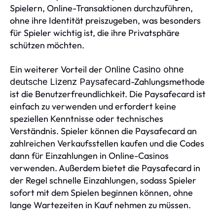
Spielern, Online-Transaktionen durchzuführen,
ohne ihre Identität preiszugeben, was besonders
für Spieler wichtig ist, die ihre Privatsphäre
schützen möchten.
Ein weiterer Vorteil der
Online Casino ohne
-Zahlungsmethode
deutsche Lizenz Paysafecard
ist die Benutzerfreundlichkeit. Die Paysafecard ist
einfach zu verwenden und erfordert keine
speziellen Kenntnisse oder technisches
Verständnis. Spieler können die Paysafecard an
zahlreichen Verkaufsstellen kaufen und die Codes
dann für Einzahlungen in Online-Casinos
verwenden. Außerdem bietet die Paysafecard in
der Regel schnelle Einzahlungen, sodass Spieler
sofort mit dem Spielen beginnen können, ohne
lange Wartezeiten in Kauf nehmen zu müssen.